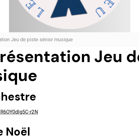
ation Jeu de piste sénior musique
résentation Jeu d
sique
rchestre
XsR6OY0dIg5C-r2N
e Noël