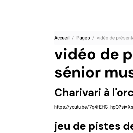
Accueil
Pages
vidéo de présent
vidéo de p
sénior mu
Charivari à l'o
https://youtu.be/7q4fEHG_hpQ?si=
jeu de pistes d